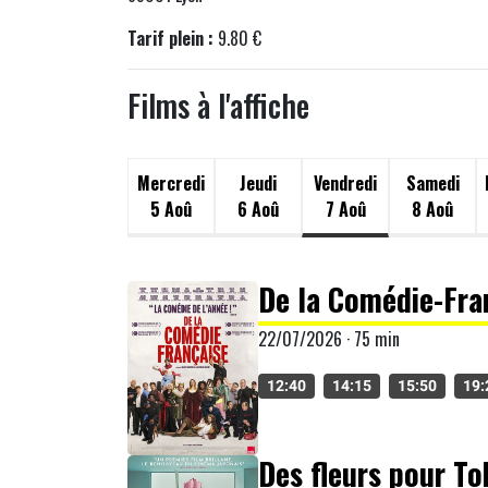
Tarif plein :
9.80 €
Films à l'affiche
Mercredi
Jeudi
Vendredi
Samedi
5 Aoû
6 Aoû
7 Aoû
8 Aoû
De la Comédie-Fra
22/07/2026 · 75 min
12:40
14:15
15:50
19:
Des fleurs pour T