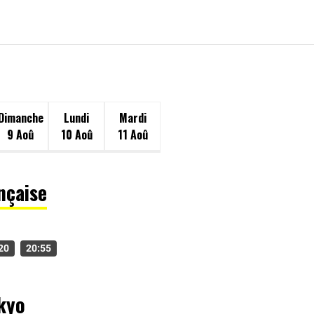
Dimanche
Lundi
Mardi
9 Aoû
10 Aoû
11 Aoû
nçaise
20
20:55
okyo