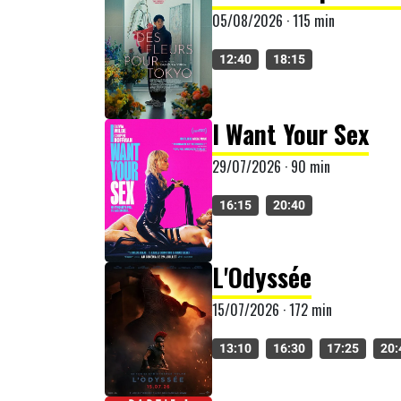
05/08/2026 · 115 min
12:40
18:15
I Want Your Sex
29/07/2026 · 90 min
16:15
20:40
L'Odyssée
15/07/2026 · 172 min
13:10
16:30
17:25
20: