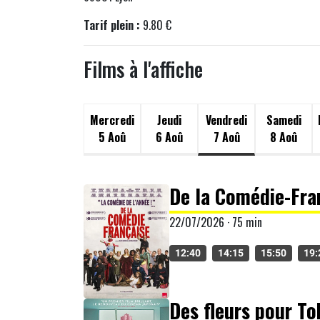
Tarif plein :
9.80 €
Films à l'affiche
Mercredi
Jeudi
Vendredi
Samedi
5 Aoû
6 Aoû
7 Aoû
8 Aoû
De la Comédie-Fra
22/07/2026 · 75 min
12:40
14:15
15:50
19:
Des fleurs pour T