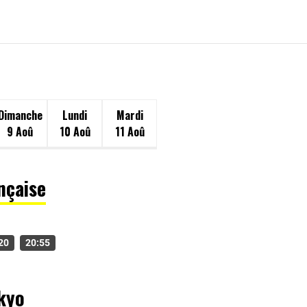
Dimanche
Lundi
Mardi
9 Aoû
10 Aoû
11 Aoû
nçaise
20
20:55
okyo