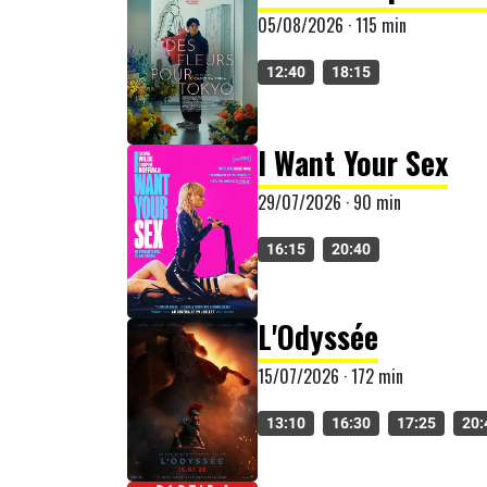
05/08/2026 · 115 min
12:40
18:15
I Want Your Sex
29/07/2026 · 90 min
16:15
20:40
L'Odyssée
15/07/2026 · 172 min
13:10
16:30
17:25
20: