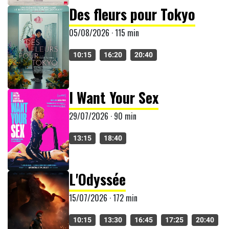
Des fleurs pour Tokyo
05/08/2026 · 115 min
10:15
16:20
20:40
I Want Your Sex
29/07/2026 · 90 min
13:15
18:40
L'Odyssée
15/07/2026 · 172 min
10:15
13:30
16:45
17:25
20:40