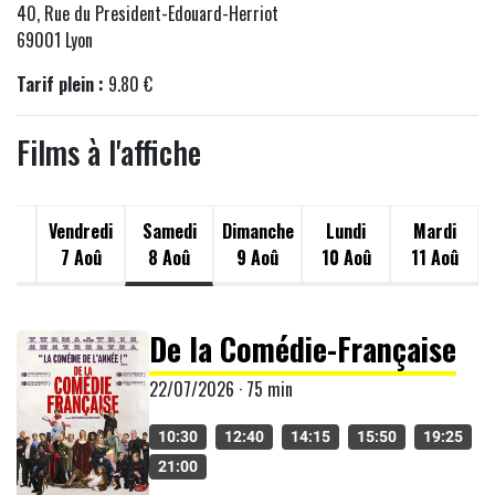
40, Rue du President-Edouard-Herriot
69001 Lyon
Tarif plein :
9.80 €
Films à l'affiche
di
Vendredi
Samedi
Dimanche
Lundi
Mardi
oû
7 Aoû
8 Aoû
9 Aoû
10 Aoû
11 Aoû
De la Comédie-Française
22/07/2026 · 75 min
10:30
12:40
14:15
15:50
19:25
21:00