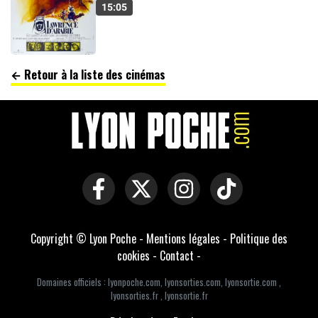
15:05
← Retour à la liste des cinémas
Copyright © Lyon Poche -
Mentions légales
-
Politique des
cookies
-
Contact
-
Domaines officiels :
lyonpoche.com
,
lyonsorties.com
,
lyonsortie.com
,
lyonsorties.fr
,
lyonsortie.fr