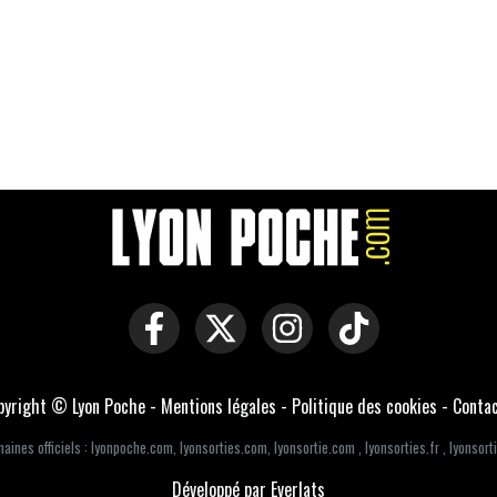
pyright © Lyon Poche -
Mentions légales
-
Politique des cookies
-
Conta
aines officiels :
lyonpoche.com
,
lyonsorties.com
,
lyonsortie.com
,
lyonsorties.fr
,
lyonsorti
Développé par Everlats