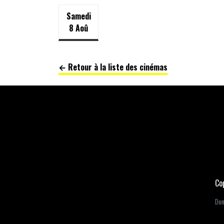
Samedi
8 Aoû
← Retour à la liste des cinémas
Co
Dom