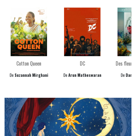
Cotton Queen
DC
Des fleurs
De
Suzannah Mirghani
De
Arun Matheswaran
De
Danzu