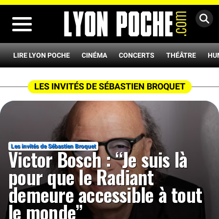
MENU
LIRE LYON POCHE
CINÉMA
CONCERTS
THÉÂTRE
HU
LES INVITÉS DE SÉBASTIEN BROQUET
Les invités de Sébastien Broquet
Victor Bosch : “Je suis là
pour que le Radiant
demeure accessible à tout
le monde”