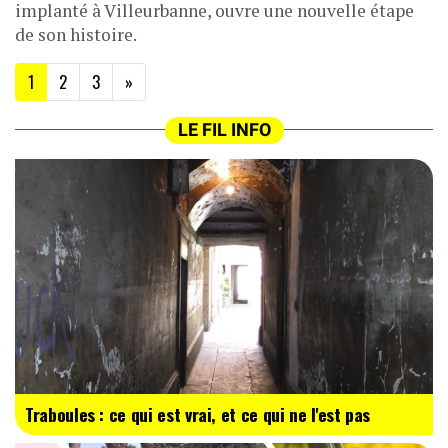
implanté à Villeurbanne, ouvre une nouvelle étape
de son histoire.
(current)
1
2
3
»
LE FIL INFO
Traboules : ce qui est vrai, et ce qui ne l'est pas