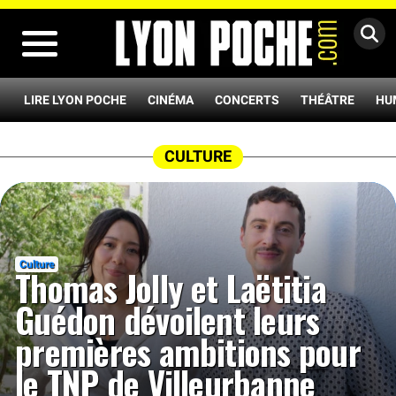
MENU
LIRE LYON POCHE
CINÉMA
CONCERTS
THÉÂTRE
HU
CULTURE
Culture
Thomas Jolly et Laëtitia
Guédon dévoilent leurs
premières ambitions pour
le TNP de Villeurbanne