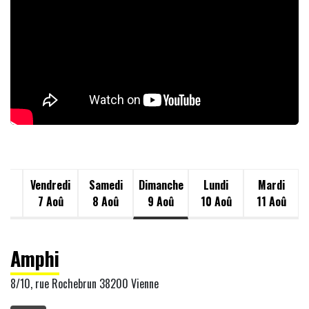
di
Vendredi
Samedi
Dimanche
Lundi
Mardi
oû
7 Aoû
8 Aoû
9 Aoû
10 Aoû
11 Aoû
Amphi
8/10, rue Rochebrun 38200 Vienne