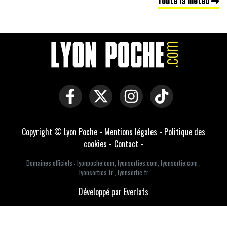
Toute la météo
Copyright © Lyon Poche -
Mentions légales
-
Politique des
cookies
-
Contact
-
Domaines officiels :
lyonpoche.com
,
lyonsorties.com
,
lyonsortie.com
,
lyonsorties.fr
,
lyonsortie.fr
Développé par Everlats