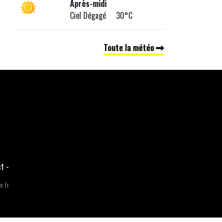
Après-midi
Ciel Dégagé 30°C
Toute la météo
ct
-
e.fr