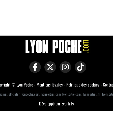
pyright © Lyon Poche -
Mentions légales
-
Politique des cookies
-
Conta
aines officiels :
lyonpoche.com
,
lyonsorties.com
,
lyonsortie.com
,
lyonsorties.fr
,
lyonsorti
Développé par Everlats