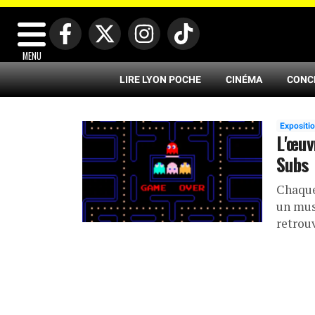
MENU
LIRE LYON POCHE
CINÉMA
CONC
Expositi
L'œuv
Subs
Chaque
un mus
retrou