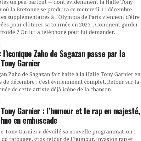
tes un peu partout — dont évidemment la Halle Tony
r où la Bretonne se produira ce mercredi 11 décembre.
tes supplémentaires à l'Olympia de Paris viennent d'être
ées pour clôturer sa tournée en 2025... Comment garder
 froide ? On lui a téléphoné pour lui demander.
: l'iconique Zaho de Sagazan passe par la
 Tony Garnier
gan Zaho de Sagazan fait halte à la Halle Tony Garnier en
s de décembre : c’est évidemment complet. Retour sur la
nnée de cette artiste déjà icône de la chanson.
 Tony Garnier : l’humour et le rap en majesté,
chno en embuscade
le Tony Garnier a dévoilé sa nouvelle programmation :
 du tatouage, gros retour de l’humour, invasion rap et