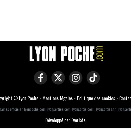
pyright © Lyon Poche -
Mentions légales
-
Politique des cookies
-
Conta
aines officiels :
lyonpoche.com
,
lyonsorties.com
,
lyonsortie.com
,
lyonsorties.fr
,
lyonsorti
Développé par Everlats