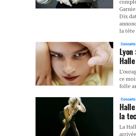
complè
Garnie
Dix da
annonc
la tête
Concerts
Lyon 
Halle
L’oura
ce moi
folle a
Concerts
Halle
la te
La Hal
arrivée