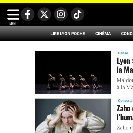
MENU
LIRE LYON POCHE
CINÉMA
CONC
Danse
Lyon 
la Ma
Maldon
à la M
Concerts
Zaho 
l’hum
Zaho de