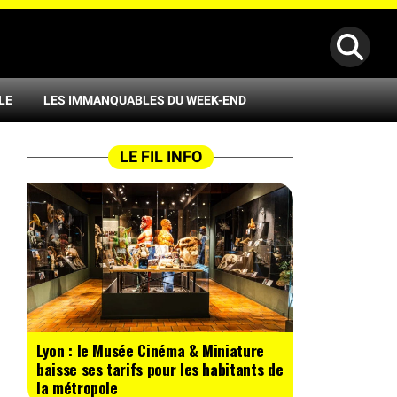
LE
LES IMMANQUABLES DU WEEK-END
LE FIL INFO
Lyon : le Musée Cinéma & Miniature
baisse ses tarifs pour les habitants de
la métropole