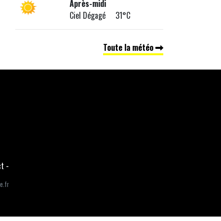
Après-midi
Ciel Dégagé 31°C
Toute la météo
ct
-
e.fr