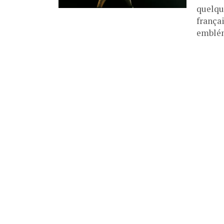
quelqu
françai
emblém