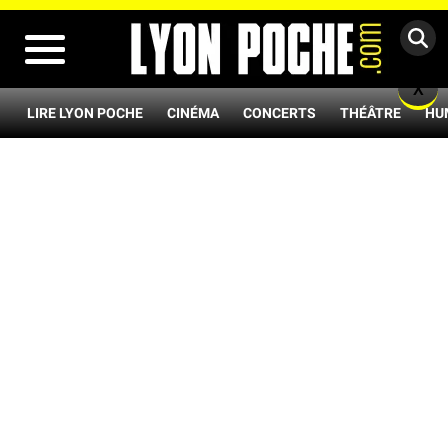
MENU
X
LIRE LYON POCHE
CINÉMA
CONCERTS
THÉÂTRE
HU