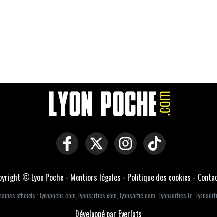
pyright © Lyon Poche -
Mentions légales
-
Politique des cookies
-
Conta
aines officiels :
lyonpoche.com
,
lyonsorties.com
,
lyonsortie.com
,
lyonsorties.fr
,
lyonsorti
Développé par Everlats