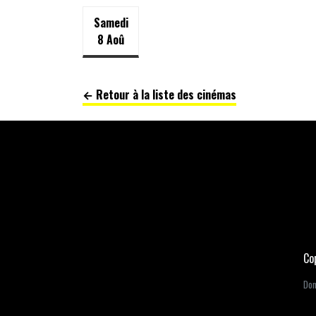
Samedi
8 Aoû
← Retour à la liste des cinémas
Co
Dom