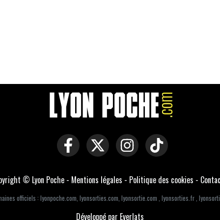
pyright © Lyon Poche -
Mentions légales
-
Politique des cookies
-
Conta
aines officiels :
lyonpoche.com
,
lyonsorties.com
,
lyonsortie.com
,
lyonsorties.fr
,
lyonsorti
Développé par Everlats