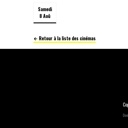
Samedi
8 Aoû
← Retour à la liste des cinémas
Co
Dom