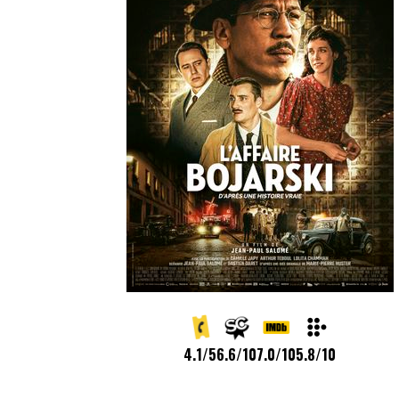
4.1/5
6.6/10
7.0/10
5.8/10