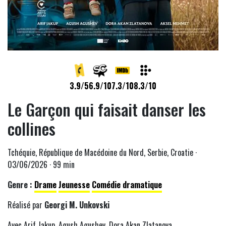
3.9/5
6.9/10
7.3/10
8.3/10
Le Garçon qui faisait danser les
collines
Tchéquie, République de Macédoine du Nord, Serbie, Croatie ·
03/06/2026 · 99 min
Genre :
Drame
Jeunesse
Comédie dramatique
Réalisé par
Georgi M. Unkovski
Avec Arif Jakup, Agush Agushev, Dora Akan Zlatanova