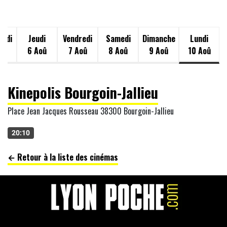
redi
Jeudi
Vendredi
Samedi
Dimanche
Lundi
oû
6 Aoû
7 Aoû
8 Aoû
9 Aoû
10 Aoû
Kinepolis Bourgoin-Jallieu
Place Jean Jacques Rousseau 38300 Bourgoin-Jallieu
20:10
← Retour à la liste des cinémas