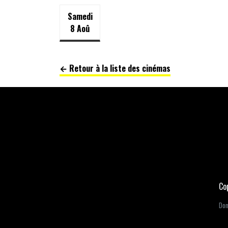
Samedi
8 Aoû
← Retour à la liste des cinémas
Co
Dom