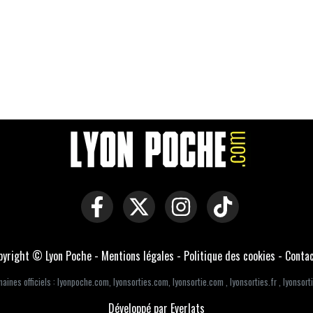
pyright © Lyon Poche -
Mentions légales
-
Politique des cookies
-
Conta
aines officiels :
lyonpoche.com
,
lyonsorties.com
,
lyonsortie.com
,
lyonsorties.fr
,
lyonsorti
Développé par Everlats