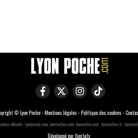
pyright © Lyon Poche -
Mentions légales
-
Politique des cookies
-
Conta
aines officiels :
lyonpoche.com
,
lyonsorties.com
,
lyonsortie.com
,
lyonsorties.fr
,
lyonsorti
Développé par Everlats