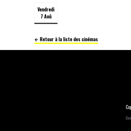
Vendredi
7 Aoû
← Retour à la liste des cinémas
Co
Dom