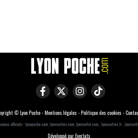
pyright © Lyon Poche -
Mentions légales
-
Politique des cookies
-
Conta
aines officiels :
lyonpoche.com
,
lyonsorties.com
,
lyonsortie.com
,
lyonsorties.fr
,
lyonsorti
Développé par Everlats