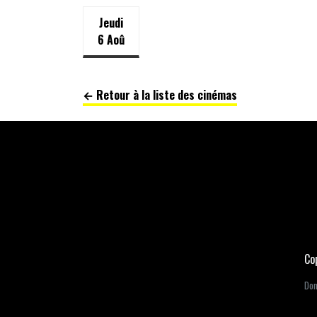
Jeudi
6 Aoû
← Retour à la liste des cinémas
Co
Dom