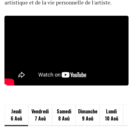
artistique et de la vie personnelle de l'artiste.
i
Jeudi
Vendredi
Samedi
Dimanche
Lundi
M
6 Aoû
7 Aoû
8 Aoû
9 Aoû
10 Aoû
11