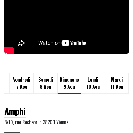
di
Vendredi
Samedi
Dimanche
Lundi
Mardi
oû
7 Aoû
8 Aoû
9 Aoû
10 Aoû
11 Aoû
Amphi
8/10, rue Rochebrun 38200 Vienne