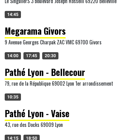
Le SingulierS 3 boulevard Joseph Rosselli 69220 Belleville
14:45
Megarama Givors
9 Avenue Georges Charpak ZAC VMC 69700 Givors
14:00
17:45
20:30
Pathé Lyon - Bellecour
79, rue de la République 69002 Lyon 1er arrondissement
10:35
Pathé Lyon - Vaise
43, rue des Docks 69009 Lyon
14:15
18:50