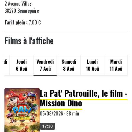
2 Avenue Villaz
38270 Beaurepaire
Tarif plein :
7.00 €
Films à l'affiche
redi
Jeudi
Vendredi
Samedi
Lundi
Mardi
oû
6 Aoû
7 Aoû
8 Aoû
10 Aoû
11 Aoû
La Pat' Patrouille, le film -
Mission Dino
05/08/2026 · 88 min
17:30