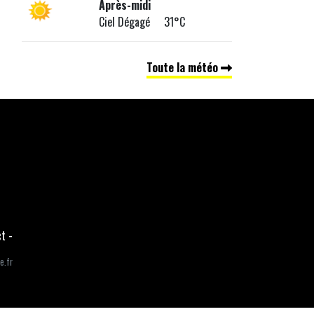
Après-midi
Ciel Dégagé 31°C
Toute la météo
ct
-
e.fr