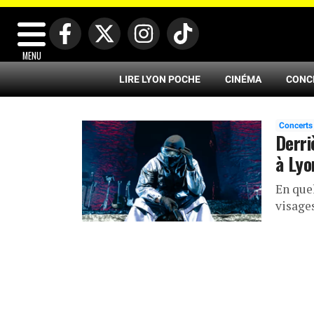
MENU
LIRE LYON POCHE
CINÉMA
CONC
Concerts
Derri
à Lyo
En que
visage