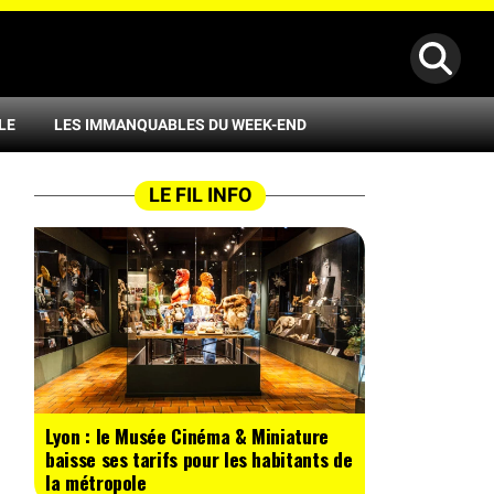
LE
LES IMMANQUABLES DU WEEK-END
LE FIL INFO
Lyon : le Musée Cinéma & Miniature
baisse ses tarifs pour les habitants de
la métropole