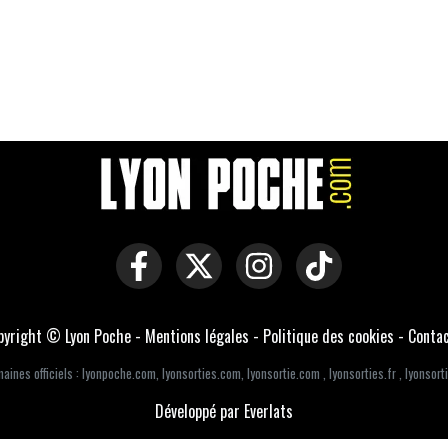
pyright © Lyon Poche -
Mentions légales
-
Politique des cookies
-
Conta
aines officiels :
lyonpoche.com
,
lyonsorties.com
,
lyonsortie.com
,
lyonsorties.fr
,
lyonsorti
Développé par Everlats