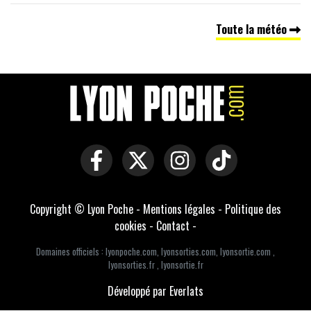
Toute la météo
Copyright © Lyon Poche -
Mentions légales
-
Politique des
cookies
-
Contact
-
Domaines officiels :
lyonpoche.com
,
lyonsorties.com
,
lyonsortie.com
,
lyonsorties.fr
,
lyonsortie.fr
Développé par Everlats