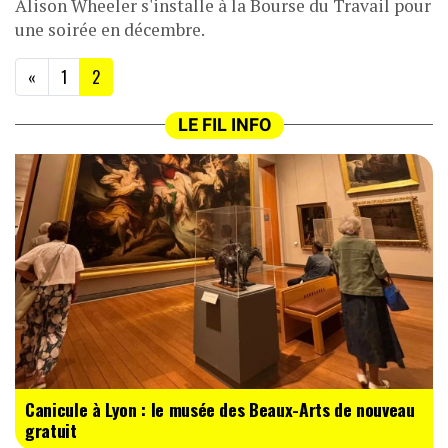
Alison Wheeler s'installe à la Bourse du Travail pour
une soirée en décembre.
(current)
«
1
2
LE FIL INFO
Canicule à Lyon : le musée des Beaux-Arts de nouveau
gratuit