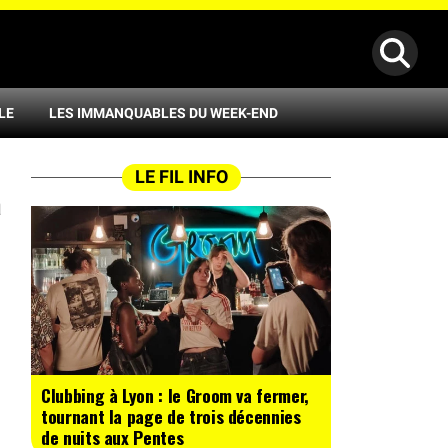
LE
LES IMMANQUABLES DU WEEK-END
LE FIL INFO
à
Clubbing à Lyon : le Groom va fermer,
tournant la page de trois décennies
de nuits aux Pentes