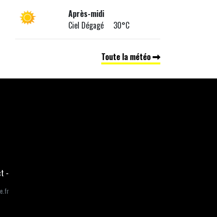
Après-midi
Ciel Dégagé 30°C
Toute la météo
ct
-
e.fr