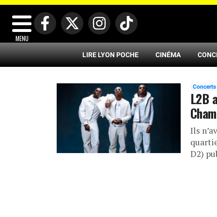
MENU
LIRE LYON POCHE
CINÉMA
CONC
Concerts
L2B a
Cham
Ils n’a
quarti
D2) pub