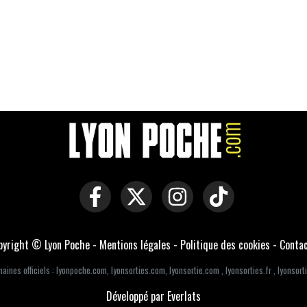
pyright © Lyon Poche -
Mentions légales
-
Politique des cookies
-
Conta
aines officiels :
lyonpoche.com
,
lyonsorties.com
,
lyonsortie.com
,
lyonsorties.fr
,
lyonsorti
Développé par Everlats