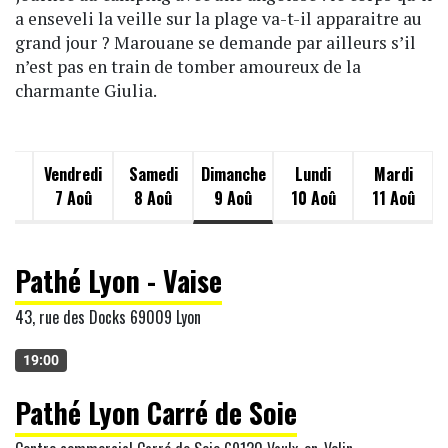
a enseveli la veille sur la plage va-t-il apparaitre au
grand jour ? Marouane se demande par ailleurs s’il
n’est pas en train de tomber amoureux de la
charmante Giulia.
di
Vendredi
Samedi
Dimanche
Lundi
Mardi
oû
7 Aoû
8 Aoû
9 Aoû
10 Aoû
11 Aoû
Pathé Lyon - Vaise
43, rue des Docks 69009 Lyon
19:00
Pathé Lyon Carré de Soie