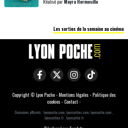
Réalisé par
Mayra Hermosillo
Les sorties de la semaine au cinéma
Copyright © Lyon Poche -
Mentions légales
-
Politique des
cookies
-
Contact
-
Domaines officiels :
lyonpoche.com
,
lyonsorties.com
,
lyonsortie.com
,
lyonsorties.fr
,
lyonsortie.fr