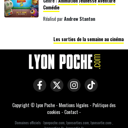
Genre :
Animation
Jeunesse
Aventure
Comédie
Réalisé par
Andrew Stanton
Les sorties de la semaine au cinéma
Copyright © Lyon Poche -
Mentions légales
-
Politique des
cookies
-
Contact
-
Domaines officiels :
lyonpoche.com
,
lyonsorties.com
,
lyonsortie.com
,