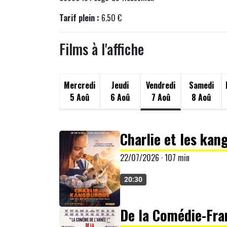
Tarif plein :
6.50 €
Films à l'affiche
Mercredi
Jeudi
Vendredi
Samedi
5 Aoû
6 Aoû
7 Aoû
8 Aoû
Charlie et les kan
22/07/2026 · 107 min
20:30
De la Comédie-Fra