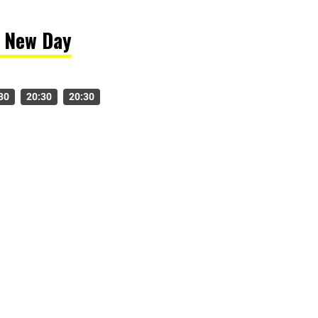
d New Day
30
20:30
20:30