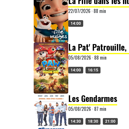
La Fille dans les 
22/07/2026 · 88 min
14:00
La Pat' Patrouille,
05/08/2026 · 88 min
14:00
16:15
Les Gendarmes
05/08/2026 · 87 min
14:30
18:30
21:00