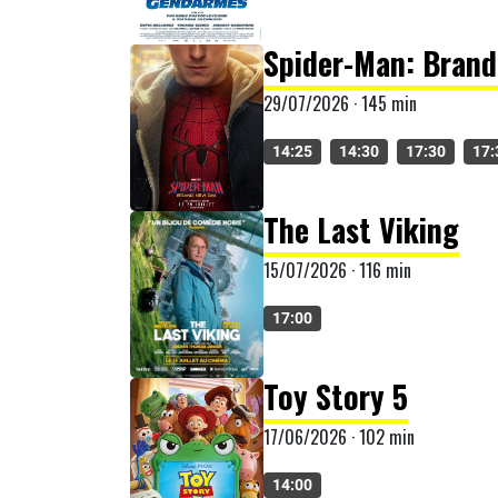
Spider-Man: Bran
29/07/2026 · 145 min
14:25
14:30
17:30
17:
The Last Viking
15/07/2026 · 116 min
17:00
Toy Story 5
17/06/2026 · 102 min
14:00