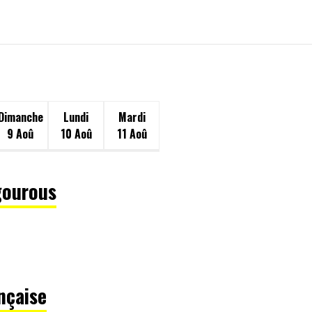
Dimanche
Lundi
Mardi
9 Aoû
10 Aoû
11 Aoû
gourous
nçaise