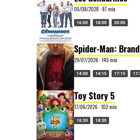
05/08/2026 · 87 min
16:00
18:00
20:00
Spider-Man: Bran
29/07/2026 · 145 min
14:00
14:15
17:15
17:
Toy Story 5
17/06/2026 · 102 min
16:30
18:30