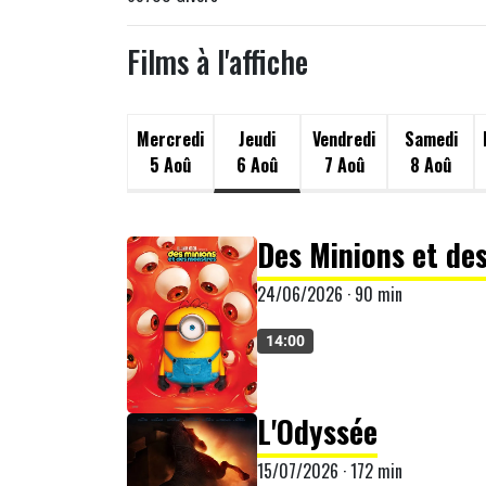
Films à l'affiche
Mercredi
Jeudi
Vendredi
Samedi
5 Aoû
6 Aoû
7 Aoû
8 Aoû
Des Minions et de
24/06/2026 · 90 min
14:00
L'Odyssée
15/07/2026 · 172 min