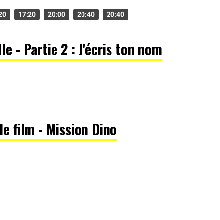
20
17:20
20:00
20:40
20:40
le - Partie 2 : J'écris ton nom
 le film - Mission Dino