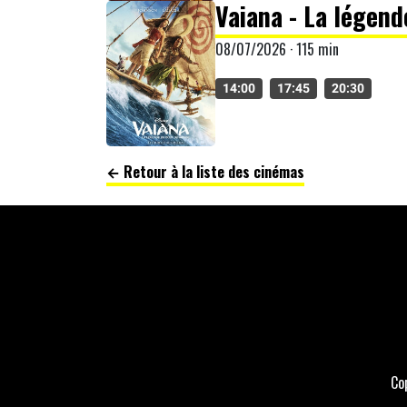
Vaiana - La légen
08/07/2026 · 115 min
14:00
17:45
20:30
← Retour à la liste des cinémas
Co