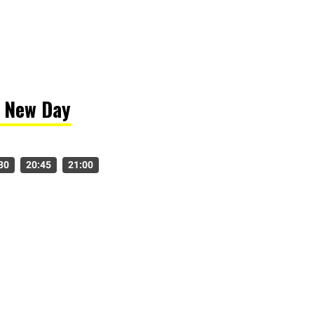
d New Day
30
20:45
21:00