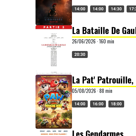
14:00
14:00
14:30
17:
La Bataille De Gaul
26/06/2026 · 160 min
20:30
La Pat' Patrouille,
05/08/2026 · 88 min
14:00
16:00
18:00
Les Gendarmes