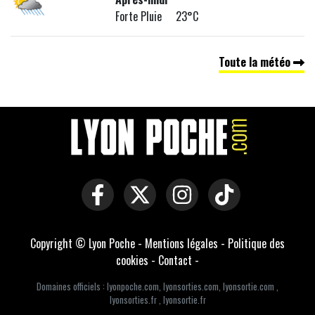
Forte Pluie 23°C
Toute la météo
Copyright © Lyon Poche -
Mentions légales
-
Politique des
cookies
-
Contact
-
Domaines officiels :
lyonpoche.com
,
lyonsorties.com
,
lyonsortie.com
,
lyonsorties.fr
,
lyonsortie.fr