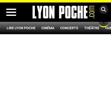
MENU
X
LIRE LYON POCHE
CINÉMA
CONCERTS
THÉÂTRE
HU