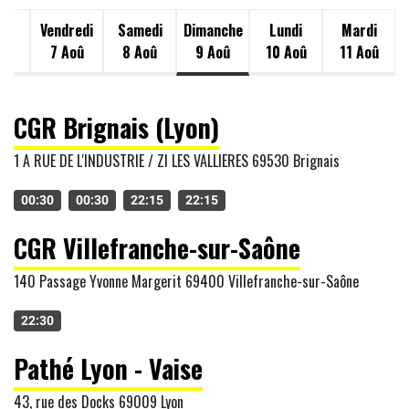
di
Vendredi
Samedi
Dimanche
Lundi
Mardi
oû
7 Aoû
8 Aoû
9 Aoû
10 Aoû
11 Aoû
CGR Brignais (Lyon)
1 A RUE DE L'INDUSTRIE / ZI LES VALLIERES 69530 Brignais
00:30
00:30
22:15
22:15
CGR Villefranche-sur-Saône
140 Passage Yvonne Margerit 69400 Villefranche-sur-Saône
22:30
Pathé Lyon - Vaise
43, rue des Docks 69009 Lyon