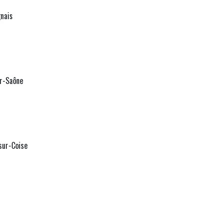
gnais
r-Saône
sur-Coise