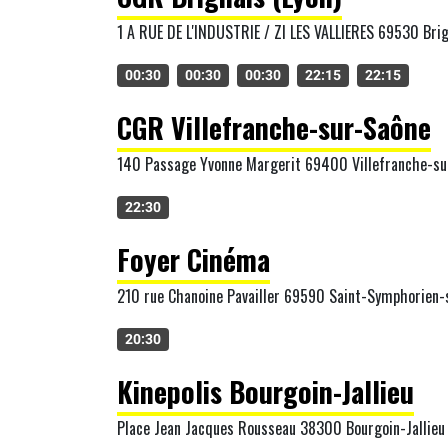
1 A RUE DE L'INDUSTRIE / ZI LES VALLIERES 69530 Bri
00:30
00:30
00:30
22:15
22:15
CGR Villefranche-sur-Saône
140 Passage Yvonne Margerit 69400 Villefranche-su
22:30
Foyer Cinéma
210 rue Chanoine Pavailler 69590 Saint-Symphorien-
20:30
Kinepolis Bourgoin-Jallieu
Place Jean Jacques Rousseau 38300 Bourgoin-Jallieu