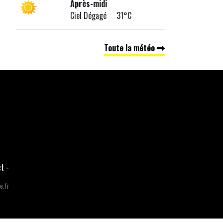
Après-midi
Ciel Dégagé 31°C
Toute la météo
ct
-
e.fr