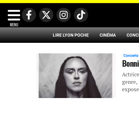
MENU
LIRE LYON POCHE
CINÉMA
CONC
Concerts
Bonni
Actric
genre,
expose