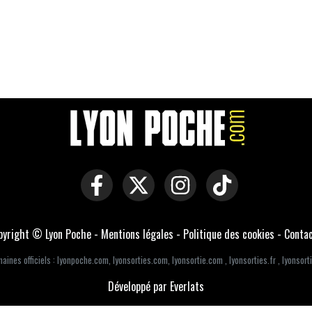
pyright © Lyon Poche -
Mentions légales
-
Politique des cookies
-
Conta
aines officiels :
lyonpoche.com
,
lyonsorties.com
,
lyonsortie.com
,
lyonsorties.fr
,
lyonsorti
Développé par Everlats