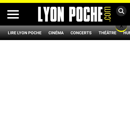
MENU
X
LIRE LYON POCHE
CINÉMA
CONCERTS
THÉÂTRE
HU