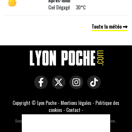
Après-midi
Ciel Dégagé 30°C
Toute la météo
Copyright © Lyon Poche -
Mentions légales
-
Politique des
cookies
-
Contact
-
Domaines officiels :
lyonpoche.com
,
lyonsorties.com
,
lyonsortie.com
,
lyonsorties.fr
,
lyonsortie.fr