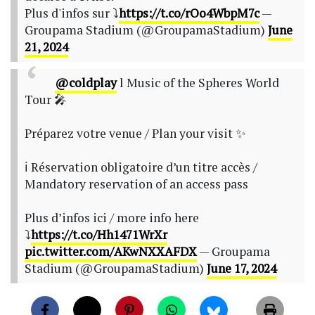
Plus d'infos sur ⤵️
https://t.co/rOo4WbpM7c
—
Groupama Stadium (@GroupamaStadium)
June
21, 2024
@coldplay
l Music of the Spheres World
Tour 🎤
Préparez votre venue / Plan your visit ✨
ℹ️ Réservation obligatoire d’un titre accès /
Mandatory reservation of an access pass
Plus d’infos ici / more info here
⤵️
https://t.co/Hh1471WrXr
pic.twitter.com/AKwNXXAFDX
— Groupama
Stadium (@GroupamaStadium)
June 17, 2024