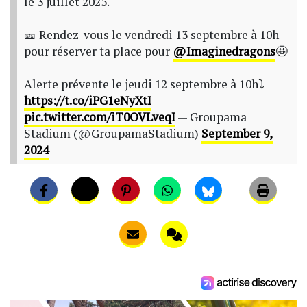
le 3 juillet 2025.
🎫 Rendez-vous le vendredi 13 septembre à 10h
pour réserver ta place pour
@Imaginedragons
🤩
Alerte prévente le jeudi 12 septembre à 10h⤵️
https://t.co/iPG1eNyXtI
pic.twitter.com/iT0OVLveqI
— Groupama
Stadium (@GroupamaStadium)
September 9,
2024