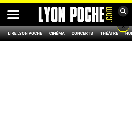
MENU
X
LIRE LYON POCHE
CINÉMA
CONCERTS
THÉÂTRE
HU