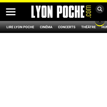
MENU
X
LIRE LYON POCHE
CINÉMA
CONCERTS
THÉÂTRE
HU