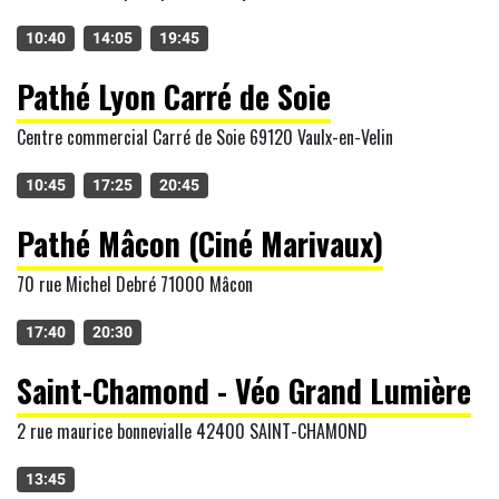
10:40
14:05
19:45
Pathé Lyon Carré de Soie
Centre commercial Carré de Soie 69120 Vaulx-en-Velin
10:45
17:25
20:45
Pathé Mâcon (Ciné Marivaux)
70 rue Michel Debré 71000 Mâcon
17:40
20:30
Saint-Chamond - Véo Grand Lumière
2 rue maurice bonnevialle 42400 SAINT-CHAMOND
13:45