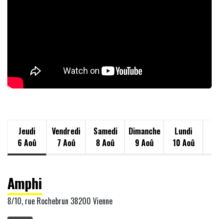
i
Jeudi
Vendredi
Samedi
Dimanche
Lundi
M
6 Aoû
7 Aoû
8 Aoû
9 Aoû
10 Aoû
11
Amphi
8/10, rue Rochebrun 38200 Vienne