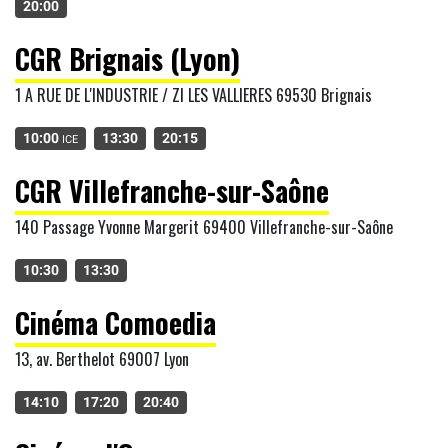
20:00
CGR Brignais (Lyon)
1 A RUE DE L'INDUSTRIE / ZI LES VALLIERES 69530 Brignais
10:00
13:30
20:15
ICE
CGR Villefranche-sur-Saône
140 Passage Yvonne Margerit 69400 Villefranche-sur-Saône
10:30
13:30
Cinéma Comoedia
13, av. Berthelot 69007 Lyon
14:10
17:20
20:40