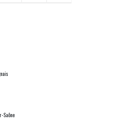
gnais
r-Saône