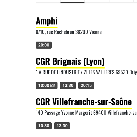
Amphi
8/10, rue Rochebrun 38200 Vienne
20:00
CGR Brignais (Lyon)
1 A RUE DE L'INDUSTRIE / ZI LES VALLIERES 69530 Bri
10:00
13:30
20:15
ICE
CGR Villefranche-sur-Saône
140 Passage Yvonne Margerit 69400 Villefranche-su
10:30
13:30