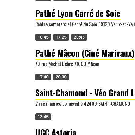
Pathé Lyon Carré de Soie
Centre commercial Carré de Soie 69120 Vaulx-en-Vel
10:45
17:25
20:45
Pathé Mâcon (Ciné Marivaux)
70 rue Michel Debré 71000 Mâcon
17:40
20:30
Saint-Chamond - Véo Grand 
2 rue maurice bonnevialle 42400 SAINT-CHAMOND
13:45
UGC Astoria