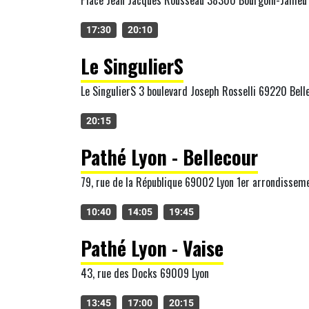
17:30
20:10
Le SingulierS
Le SingulierS 3 boulevard Joseph Rosselli 69220 Belle
20:15
Pathé Lyon - Bellecour
79, rue de la République 69002 Lyon 1er arrondissem
10:40
14:05
19:45
Pathé Lyon - Vaise
43, rue des Docks 69009 Lyon
13:45
17:00
20:15