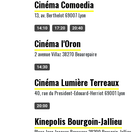
Cinéma Comoedia
13, av. Berthelot 69007 Lyon
14:10
17:20
20:40
Cinéma l'Oron
2 avenue Villaz 38270 Beaurepaire
14:30
Cinéma Lumière Terreaux
40, rue du President-Edouard-Herriot 69001 Lyon
20:00
Kinepolis Bourgoin-Jallieu
Place Jean Jacques Rousseau 38300 Bourgoin-Jallieu