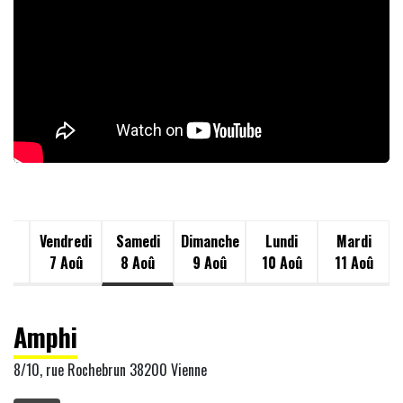
di
Vendredi
Samedi
Dimanche
Lundi
Mardi
oû
7 Aoû
8 Aoû
9 Aoû
10 Aoû
11 Aoû
Amphi
8/10, rue Rochebrun 38200 Vienne