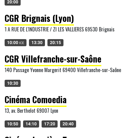
20:00
CGR Brignais (Lyon)
1 A RUE DE L'INDUSTRIE / ZI LES VALLIERES 69530 Brignais
10:00
13:30
20:15
ICE
CGR Villefranche-sur-Saône
140 Passage Yvonne Margerit 69400 Villefranche-sur-Saône
10:30
Cinéma Comoedia
13, av. Berthelot 69007 Lyon
10:50
14:10
17:20
20:40