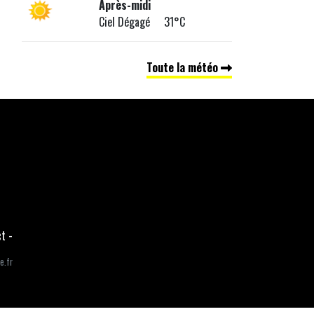
Après-midi
Ciel Dégagé 31°C
Toute la météo
ct
-
e.fr