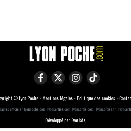
pyright © Lyon Poche -
Mentions légales
-
Politique des cookies
-
Conta
aines officiels :
lyonpoche.com
,
lyonsorties.com
,
lyonsortie.com
,
lyonsorties.fr
,
lyonsorti
Développé par Everlats