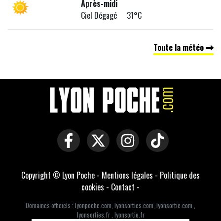
Après-midi
Ciel Dégagé 31°C
Toute la météo
Copyright © Lyon Poche -
Mentions légales
-
Politique des
cookies
-
Contact
-
Domaines officiels :
lyonpoche.com
,
lyonsorties.com
,
lyonsortie.com
,
lyonsorties.fr
,
lyonsortie.fr