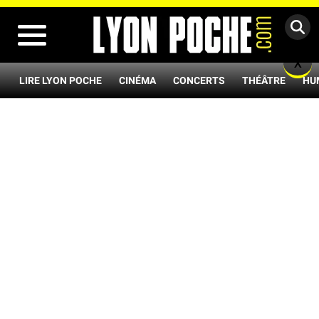
MENU
X
LIRE LYON POCHE
CINÉMA
CONCERTS
THÉÂTRE
HU