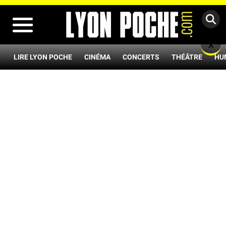
MENU
X
LIRE LYON POCHE
CINÉMA
CONCERTS
THÉÂTRE
HU