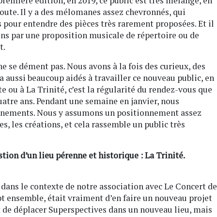
première édition, en 2019, ce public est très mélangé, en
oute. Il y a des mélomanes assez chevronnés, qui
s pour entendre des pièces très rarement proposées. Et il
oins par une proposition musicale de répertoire ou de
t.
 ne se dément pas. Nous avons à la fois des curieux, des
aussi beaucoup aidés à travailler ce nouveau public, en
e ou à La Trinité, c’est la régularité du rendez-vous que
atre ans. Pendant une semaine en janvier, nous
ements. Nous y assumons un positionnement assez
es, les créations, et cela rassemble un public très
stion d’un lieu pérenne et historique : La Trinité.
e dans le contexte de notre association avec Le Concert de
ept ensemble, était vraiment d’en faire un nouveau projet
nt de déplacer Superspectives dans un nouveau lieu, mais