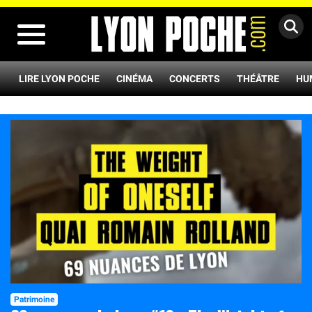
MENU
LIRE LYON POCHE
CINÉMA
CONCERTS
THÉÂTRE
HU
Patrimoine